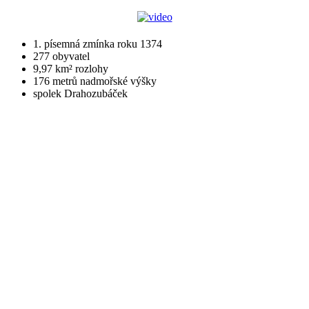
1. písemná zmínka roku 1374
277 obyvatel
9,97 km² rozlohy
176 metrů nadmořské výšky
spolek Drahozubáček