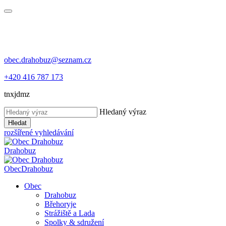
obec.drahobuz@seznam.cz
+420 416 787 173
tnxjdmz
Hledaný výraz
Hledat
rozšířené vyhledávání
Drahobuz
Obec
Drahobuz
Obec
Drahobuz
Břehoryje
Strážiště a Lada
Spolky & sdružení