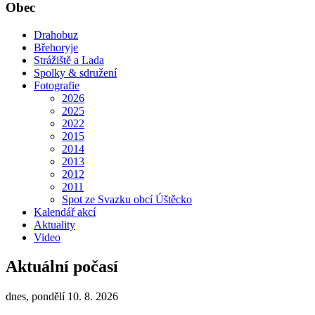
Obec
Drahobuz
Břehoryje
Strážiště a Lada
Spolky & sdružení
Fotografie
2026
2025
2022
2015
2014
2013
2012
2011
Spot ze Svazku obcí Úštěcko
Kalendář akcí
Aktuality
Video
Aktuální počasí
dnes, pondělí 10. 8. 2026