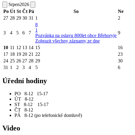
Srpen
2026
Po
Út
St
Čt
Pá
So
Ne
27
28
29
30
31
1
2
8
1
3
4
5
6
7
9
Pozvánka na oslavu 800let obce Břehoryje
Zobrazit všechny záznamy ze dne
10
11
12
13
14
15
16
17
18
19
20
21
22
23
24
25
26
27
28
29
30
31
1
2
3
4
5
6
Úřední hodiny
PO 8-12 15-17
ÚT 8-12
ST 8-12 15-17
ČT 8-12
PÁ 8-12 (po telefonické domluvě)
Video