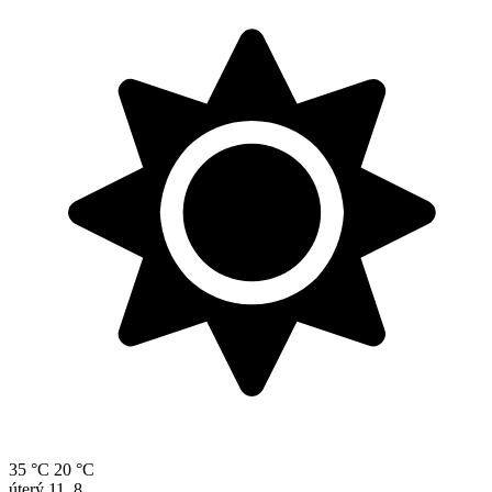
35 °C
20 °C
úterý
11. 8.