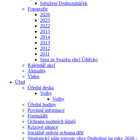
Sdružení Drahozubáček
Fotografie
2026
2025
2022
2015
2014
2013
2012
2011
Spot ze Svazku obcí Úštěcko
Kalendář akcí
Aktuality
Video
Úřad
Úřední deska
Volby
Volby
Úřední hodiny
Povinné informace
Formuláře
Ochrana osobních údajů
Krizové situace
Sociálně právní ochrana dětí
Strategický plán rozvoje obce Drahobuz na roky 2026 -