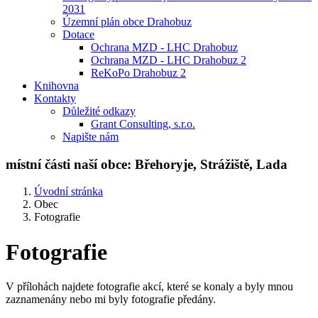
2031
Územní plán obce Drahobuz
Dotace
Ochrana MZD - LHC Drahobuz
Ochrana MZD - LHC Drahobuz 2
ReKoPo Drahobuz 2
Knihovna
Kontakty
Důležité odkazy
Grant Consulting, s.r.o.
Napište nám
místní části naší obce:
Břehoryje, Strážiště, Lada
Úvodní stránka
Obec
Fotografie
Fotografie
V přílohách najdete fotografie akcí, které se konaly a byly mnou
zaznamenány nebo mi byly fotografie předány.