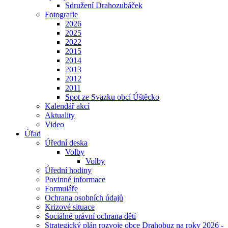
Sdružení Drahozubáček
Fotografie
2026
2025
2022
2015
2014
2013
2012
2011
Spot ze Svazku obcí Úštěcko
Kalendář akcí
Aktuality
Video
Úřad
Úřední deska
Volby
Volby
Úřední hodiny
Povinné informace
Formuláře
Ochrana osobních údajů
Krizové situace
Sociálně právní ochrana dětí
Strategický plán rozvoje obce Drahobuz na roky 2026 -