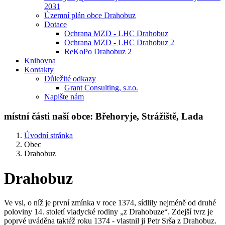
2031
Územní plán obce Drahobuz
Dotace
Ochrana MZD - LHC Drahobuz
Ochrana MZD - LHC Drahobuz 2
ReKoPo Drahobuz 2
Knihovna
Kontakty
Důležité odkazy
Grant Consulting, s.r.o.
Napište nám
místní části naší obce:
Břehoryje, Strážiště, Lada
Úvodní stránka
Obec
Drahobuz
Drahobuz
Ve vsi, o níž je první zmínka v roce 1374, sídlily nejméně od druhé
poloviny 14. století vladycké rodiny „z Drahobuze“. Zdejší tvrz je
poprvé uváděna taktéž roku 1374 - vlastnil ji Petr Srša z Drahobuz.