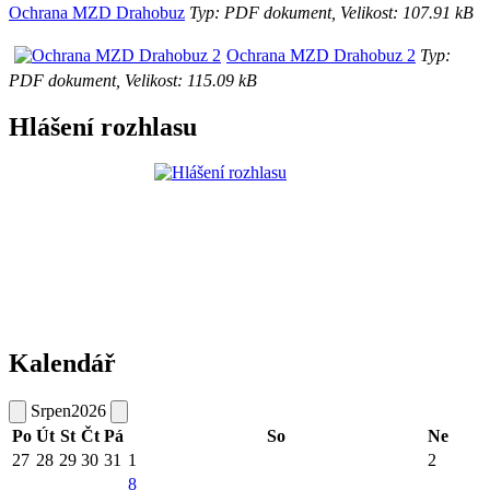
Ochrana MZD Drahobuz
Typ: PDF dokument, Velikost: 107.91 kB
Ochrana MZD Drahobuz 2
Typ:
PDF dokument, Velikost: 115.09 kB
Hlášení rozhlasu
Kalendář
Srpen
2026
Po
Út
St
Čt
Pá
So
Ne
27
28
29
30
31
1
2
8