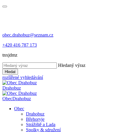
obec.drahobuz@seznam.cz
+420 416 787 173
tnxjdmz
Hledaný výraz
Hledat
rozšířené vyhledávání
Drahobuz
Obec
Drahobuz
Obec
Drahobuz
Břehoryje
Strážiště a Lada
Spolky & sdružení