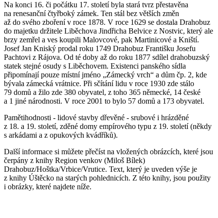
Na konci 16. či počátku 17. století byla stará tvrz přestavěna
na renesanční čtyřboký zámek. Ten stál bez větších změn
až do svého zboření v roce 1878. V roce 1629 se dostala Drahobuz
do majetku držitele Liběchova Jindřicha Belvice z Nostvic, který ale
brzy zemřel a ves koupili Malovcové, pak Martinicové a Kniští.
Josef Jan Kniský prodal roku 1749 Drahobuz Františku Josefu
Pachtovi z Rájova. Od té doby až do roku 1877 sdílel drahobuzský
statek stejné osudy s Liběchovem. Existenci panského sídla
připomínají pouze místní jméno „Zámecký vrch“ a dům čp. 2, kde
bývala zámecká vrátnice. Při sčítání lidu v roce 1930 zde stálo
79 domů a žilo zde 380 obyvatel, z toho 365 německé, 14 české
a 1 jiné národnosti. V roce 2001 to bylo 57 domů a 173 obyvatel.
Pamětihodnosti - lidové stavby dřevěné - srubové i hrázděné
z 18. a 19. století, zděné domy empírového typu z 19. století (někdy
s arkádami a z opukových kvádříků).
Další informace si můžete přečíst na vložených obrázcích, které jsou
čerpány z knihy Region venkov (Miloš Bílek)
Drahobuz/Hoštka/Vrbice/Vrutice. Text, který je uveden výše je
z knihy Úštěcko na starých pohlednicích. Z této knihy, jsou použity
i obrázky, které najdete níže.