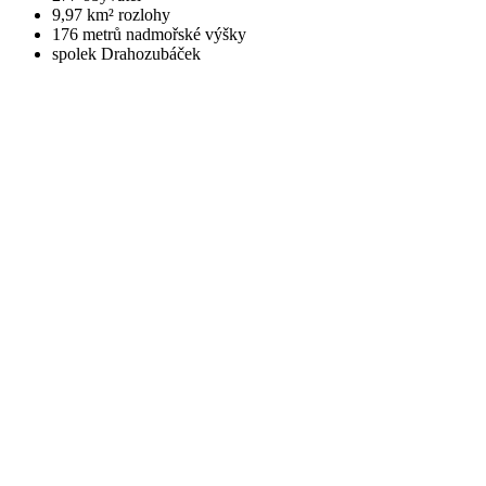
9,97 km² rozlohy
176 metrů nadmořské výšky
spolek Drahozubáček