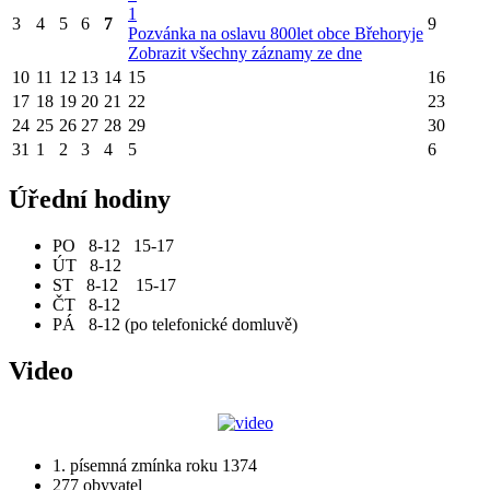
1
3
4
5
6
7
9
Pozvánka na oslavu 800let obce Břehoryje
Zobrazit všechny záznamy ze dne
10
11
12
13
14
15
16
17
18
19
20
21
22
23
24
25
26
27
28
29
30
31
1
2
3
4
5
6
Úřední hodiny
PO 8-12 15-17
ÚT 8-12
ST 8-12 15-17
ČT 8-12
PÁ 8-12 (po telefonické domluvě)
Video
1. písemná zmínka roku 1374
277 obyvatel