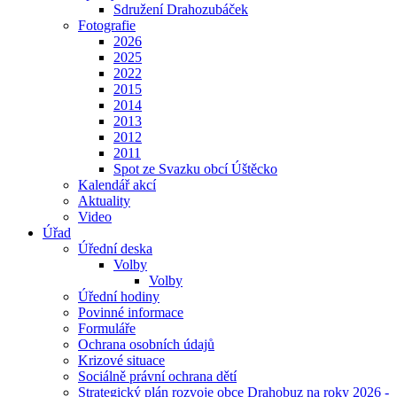
Sdružení Drahozubáček
Fotografie
2026
2025
2022
2015
2014
2013
2012
2011
Spot ze Svazku obcí Úštěcko
Kalendář akcí
Aktuality
Video
Úřad
Úřední deska
Volby
Volby
Úřední hodiny
Povinné informace
Formuláře
Ochrana osobních údajů
Krizové situace
Sociálně právní ochrana dětí
Strategický plán rozvoje obce Drahobuz na roky 2026 -