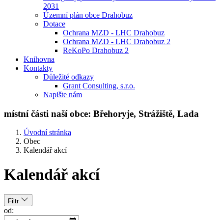
2031
Územní plán obce Drahobuz
Dotace
Ochrana MZD - LHC Drahobuz
Ochrana MZD - LHC Drahobuz 2
ReKoPo Drahobuz 2
Knihovna
Kontakty
Důležité odkazy
Grant Consulting, s.r.o.
Napište nám
místní části naší obce:
Břehoryje, Strážiště, Lada
Úvodní stránka
Obec
Kalendář akcí
Kalendář akcí
Filtr
od: