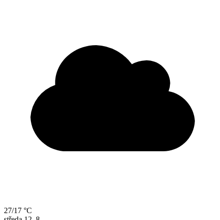
27/17 °C
středa
12. 8.