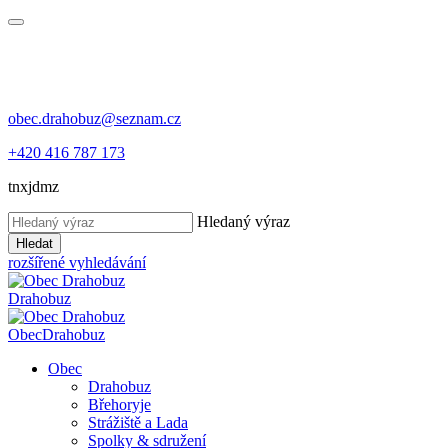
obec.drahobuz@seznam.cz
+420 416 787 173
tnxjdmz
Hledaný výraz
Hledat
rozšířené vyhledávání
Drahobuz
Obec
Drahobuz
Obec
Drahobuz
Břehoryje
Strážiště a Lada
Spolky & sdružení