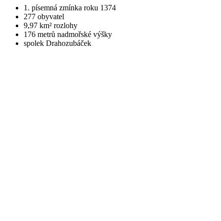
1. písemná zmínka roku 1374
277 obyvatel
9,97 km² rozlohy
176 metrů nadmořské výšky
spolek Drahozubáček