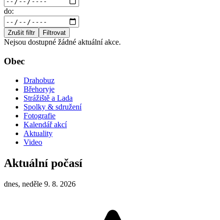
do:
Zrušit filtr
Filtrovat
Nejsou dostupné žádné aktuální akce.
Obec
Drahobuz
Břehoryje
Strážiště a Lada
Spolky & sdružení
Fotografie
Kalendář akcí
Aktuality
Video
Aktuální počasí
dnes, neděle 9. 8. 2026