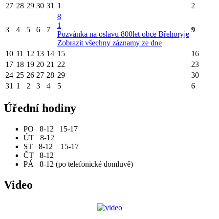
27
28
29
30
31
1
2
8
1
3
4
5
6
7
9
Pozvánka na oslavu 800let obce Břehoryje
Zobrazit všechny záznamy ze dne
10
11
12
13
14
15
16
17
18
19
20
21
22
23
24
25
26
27
28
29
30
31
1
2
3
4
5
6
Úřední hodiny
PO 8-12 15-17
ÚT 8-12
ST 8-12 15-17
ČT 8-12
PÁ 8-12 (po telefonické domluvě)
Video